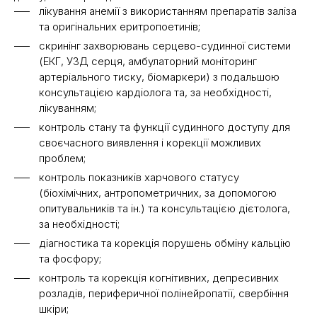
лікування анемії з використанням препаратів заліза
та оригінальних еритропоетинів;
скринінг захворювань серцево-судинної системи
(ЕКГ, УЗД серця, амбулаторний моніторинг
артеріального тиску, біомаркери) з подальшою
консультацією кардіолога та, за необхідності,
лікуванням;
контроль стану та функції судинного доступу для
своєчасного виявлення і корекції можливих
проблем;
контроль показників харчового статусу
(біохімічних, антропометричних, за допомогою
опитувальників та ін.) та консультацією дієтолога,
за необхідності;
діагностика та корекція порушень обміну кальцію
та фосфору;
контроль та корекція когнітивних, депресивних
розладів, периферичної полінейропатії, свербіння
шкіри;