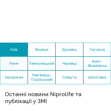
КиЇв
Вінниця
Дунаївці
Ужгород
Івано-
Рівне
Хмельницький
Чернівці
Франківськ
Кам’янець-
Запоріжжя
Славута
Шепетівка
Подільський
Останні новини Niprolife та
публікації у ЗМІ