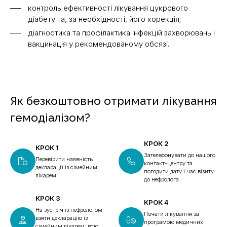
контроль ефективності лікування цукрового
діабету та, за необхідності, його корекція;
діагностика та профілактика інфекцій захворювань і
вакцинація у рекомендованому обсязі.
Як безкоштовно отримати лікування
гемодіалізом?
КРОК 2
КРОК 1
Зателефонувати до нашого
Перевірити наявність
контакт-центру та
декларації із сімейним
погодити дату і час візиту
лікарем.
до нефролога.
КРОК 3
КРОК 4
На зустріч із нефрологом
Почати лікування за
взяти декларацію із
програмою медичних
сімейним лікарем, всю