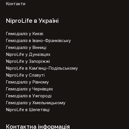
Контакти
NiproLife в Україні
Гемодіаліз у Києві
Гемодіаліз в Івано-Франківську
Гемодіаліз у Вінниці
NiproLife у Дунаївцях
NiproLife у Запоріжжі
NiproLife в Кам’янці-Подільському
NiproLife у Славуті
Гемодіаліз у Рівному
Гемодіаліз у Чернівцях
Гемодіаліз в Ужгороді
Гемодіаліз у Хмельницькому
NiproLife в Шепетівці
Контактна інформація