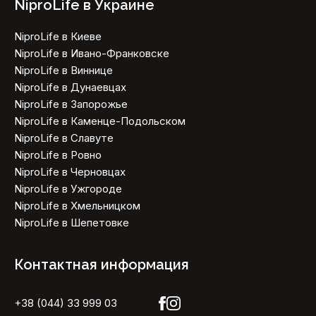
NiproLife в Украине
NiproLife в Киеве
NiproLife в Ивано-Франковске
NiproLife в Виннице
NiproLife в Дунаевцах
NiproLife в Запорожье
NiproLife в Каменце-Подольском
NiproLife в Славуте
NiproLife в Ровно
NiproLife в Черновцах
NiproLife в Ужгороде
NiproLife в Хмельницком
NiproLife в Шепетовке
Контактная информация
+38 (044) 33 999 03