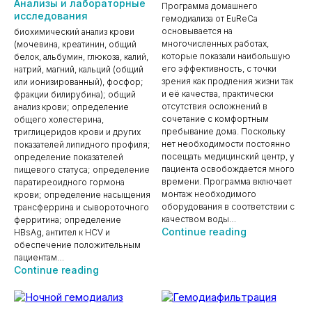
Анализы и лабораторные
Программа домашнего
исследования
гемодиализа от EuReCa
основывается на
биохимический анализ крови
многочисленных работах,
(мочевина, креатинин, общий
которые показали наибольшую
белок, альбумин, глюкоза, калий,
его эффективность, с точки
натрий, магний, кальций (общий
зрения как продления жизни так
или ионизированный), фосфор;
и её качества, практически
фракции билирубина); общий
отсутствия осложнений в
анализ крови; определение
сочетание с комфортным
общего холестерина,
пребывание дома. Поскольку
триглицеридов крови и других
нет необходимости постоянно
показателей липидного профиля;
посещать медицинский центр, у
определение показателей
пациента освобождается много
пищевого статуса; определение
времени. Программа включает
паратиреоидного гормона
монтаж необходимого
крови; определение насыщения
оборудования в соответствии с
трансферрина и сывороточного
качеством воды…
ферритина; определение
Домашний
Continue reading
HBsAg, антител к НCV и
гемодиализ
обеспечение положительным
пациентам…
Анализы
Continue reading
и
лабораторные
исследования