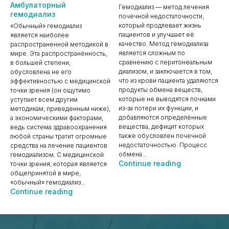
Амбулаторный
Гемодиализ — метод лечения
гемодиализ
почечной недостаточности,
который продлевает жизнь
«Обычный» гемодиализ
пациентов и улучшает её
является наиболее
качество. Метод гемодиализа
распространенной методикой в
является сложным по
мире. Эта распространённость,
сравнению с перитонеальным
в большей степени,
диализом, и заключается в том,
обусловлена не его
что из крови пациента удаляются
эффективностью с медицинской
продукты обмена веществ,
точки зрения (он ощутимо
которые не выводятся почками
уступает всем другим
из-за потери их функции, и
методикам, приведенным ниже),
добавляются определённые
а экономическими факторами,
вещества, дефицит которых
ведь система здравоохранения
также обусловлен почечной
любой страны тратит огромные
недостаточностью. Процесс
средства на лечение пациентов
обмена…
гемодиализом. С медицинской
Обычный
Continue reading
точки зрения, которая является
гемодиализ
общепринятой в мире,
«обычный» гемодиализ…
Амбулаторный
Continue reading
гемодиализ