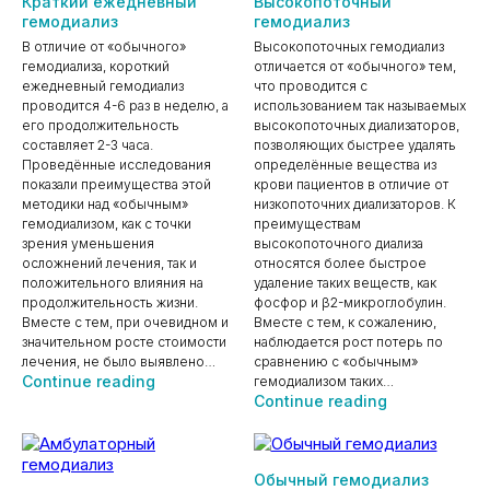
Краткий ежедневный
Высокопоточный
гемодиализ
гемодиализ
В отличие от «обычного»
Высокопоточных гемодиализ
гемодиализа, короткий
отличается от «обычного» тем,
ежедневный гемодиализ
что проводится с
проводится 4-6 раз в неделю, а
использованием так называемых
его продолжительность
высокопоточных диализаторов,
составляет 2-3 часа.
позволяющих быстрее удалять
Проведённые исследования
определённые вещества из
показали преимущества этой
крови пациентов в отличие от
методики над «обычным»
низкопоточних диализаторов. К
гемодиализом, как с точки
преимуществам
зрения уменьшения
высокопоточного диализа
осложнений лечения, так и
относятся более быстрое
положительного влияния на
удаление таких веществ, как
продолжительность жизни.
фосфор и β2-микроглобулин.
Вместе с тем, при очевидном и
Вместе с тем, к сожалению,
значительном росте стоимости
наблюдается рост потерь по
лечения, не было выявлено…
сравнению с «обычным»
Краткий
Continue reading
гемодиализом таких…
Высокопото
ежедневный
Continue reading
гемодиализ
гемодиализ
Обычный гемодиализ