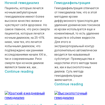
Ночной гемодиализ
Гемодиафильтрация
Пациенты, которые лечатся
Гемодиафильтрация отличается
ночным амбулаторным
от гемодиализа тем, что в этой
гемодиализом имеют более
методике кроме
высокое качество жизни и
диффузионного транспорта для
чувствуют себя здоровее. Но
удаления уремических токсинов
самое главное, что риск смерти
из крови используется еще и
пациентов, которые лечатся
конвективный, то есть удаление
ночным диализом, на 25-41%
веществ в объёме жидкости.
ниже, чем тех, кто лечится
Для этого в
«обычным» диализом, что
экстракорпоральный контур
подтверждено как ранними
дополнительно автоматически
исследованиями начале XXI в.,
вводится так называемый
так и современными. Риск
субституат. Преимущества и
смерти при ночном диализе
недостатки этого метода такие
является таким же, как…
же, как и высокопоточных
Ночной
Continue reading
диализа. Суть метода
гемодиализ
гемодиафильтрации
заключается…
Гемодиафил
Continue reading