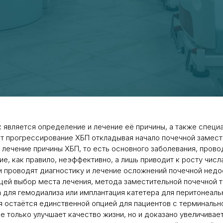
 является определение и лечение её причины, а также специ
ют прогрессирование ХБП откладывая начало почечной замес
 лечение причины ХБП, то есть основного заболевания, прово
е, как правило, неэффективно, а лишь приводит к росту числ
и проводят диагностику и лечение осложнений почечной недо
ей выбор места лечения, метода заместительной почечной те
для гемодиализа или имплантация катетера для перитонеальн
я остаётся единственной опцией для пациентов с терминаль
 не только улучшает качество жизни, но и доказано увеличива