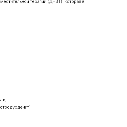
аместительной терапии (ДНЗТ), которая в
тв;
гастродуоденит)