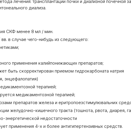
етода лечения: трансплантации почки и диализной почечной з
итонеального диализа.
ия СКФ менее 8 мл / мин.
 вв. в случае чего-нибудь из следующего:
ретиками;
ярного применения калийпонижающих препаратов;
жет быть скорректирован приемом гидрокарбоната натрия
я, энцефалопатия)
едикаментозной терапией;
ируется медикаментозной терапией;
озами препаратов железа и еритропоезстимулювальних средс
кции желудочно-кишечного тракта (тошнота, рвота, диарея, 
ово-энергетической недостаточности
бует применения 4-х и более антигипертензивных средств.