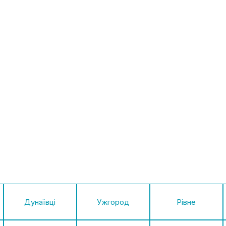
Дунаївці
Ужгород
Рівне