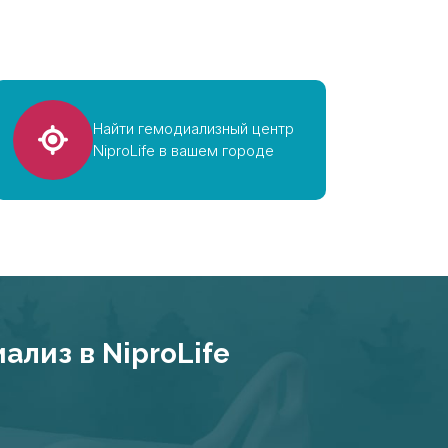
Найти гемодиализный центр
NiproLife в вашем городе
лиз в NiproLife