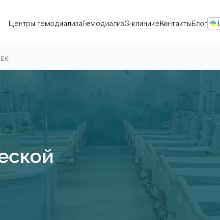
Центры гемодиализа
Гемодиализ
О клинике
Контакты
Блог
ЕК
еской