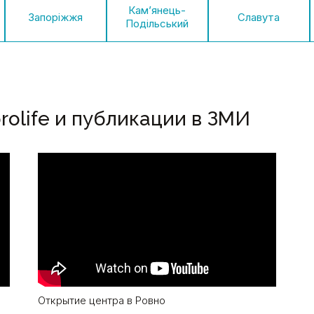
Кам’янець-
Запоріжжя
Славута
Подільський
rolife и публикации в ЗМИ
Открытие центра в Ровно