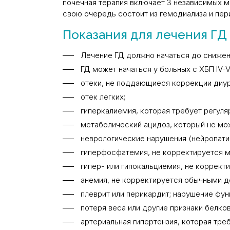
почечная терапия включает 3 независимых м
свою очередь состоит из гемодиализа и пер
Показания для лечения ГД
Лечение ГД должно начаться до снижен
ГД может начаться у больных с ХБП IV-V
отеки, не поддающиеся коррекции диу
отек легких;
гиперкалиемия, которая требует регул
метаболический ацидоз, который не мо
неврологические нарушения (нейропати
гиперфосфатемия, не корректируется м
гипер- или гипокальциемия, не коррект
анемия, не корректируется обычными д
плеврит или перикардит; нарушение фун
потеря веса или другие признаки белк
артериальная гипертензия, которая тре