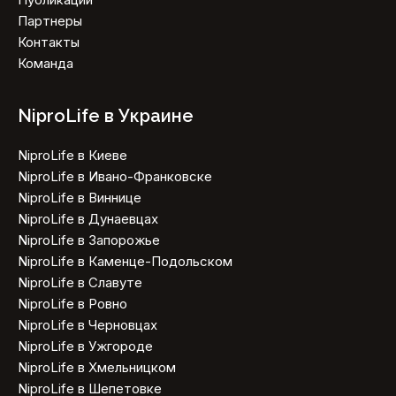
Партнеры
Контакты
Команда
NiproLife в Украине
NiproLife в Киеве
NiproLife в Ивано-Франковске
NiproLife в Виннице
NiproLife в Дунаевцах
NiproLife в Запорожье
NiproLife в Каменце-Подольском
NiproLife в Славуте
NiproLife в Ровно
NiproLife в Черновцах
NiproLife в Ужгороде
NiproLife в Хмельницком
NiproLife в Шепетовке