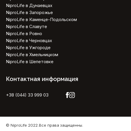
NiproLife в Дунаевцах
NiproLife в Запорожье
NiproLife в Каменце-Подольском
NiproLife в Славуте
NiproLife в Ровно
NiproLife в Черновцах
NiproLife в Ужгороде
NiproLife в Хмельницком
NiproLife в Шепетовке
Контактная информация
+38 (044) 33 999 03
© NiproLife 2022.Все права защищенны.