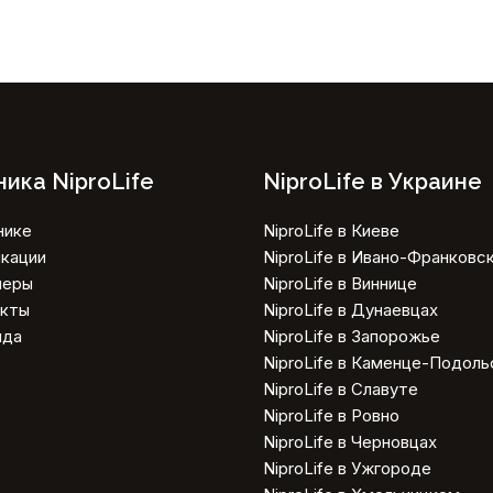
ика NiproLife
NiproLife в Украине
нике
NiproLife в Киеве
кации
NiproLife в Ивано-Франковс
неры
NiproLife в Виннице
акты
NiproLife в Дунаевцах
нда
NiproLife в Запорожье
NiproLife в Каменце-Подол
NiproLife в Славуте
NiproLife в Ровно
NiproLife в Черновцах
NiproLife в Ужгороде