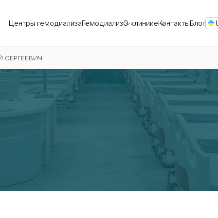
Центры гемодиализа
Гемодиализ
О клинике
Контакты
Блог
Й СЕРГЕЕВИЧ