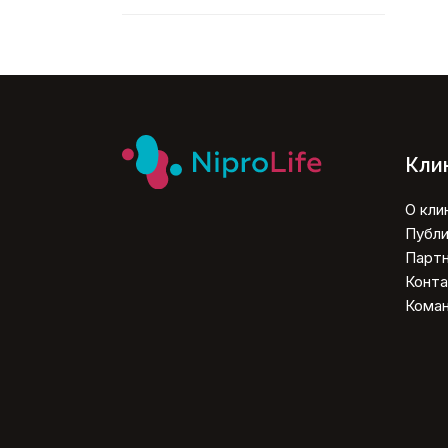
Клин
О кли
Публи
Парт
Конт
Кома