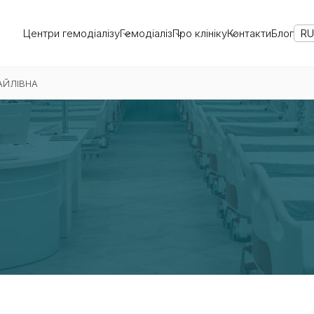
Центри гемодіалізу
Гемодіаліз
Про клініку
Контакти
Блог
R
АЙЛІВНА