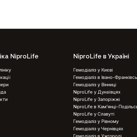
іка NiproLife
NiproLife в Україні
ініку
Гемодіаліз у Києві
кації
Гемодіаліз в Івано-Франківс
нери
Гемодіаліз у Вінниці
нда
NiproLife у Дунаївцях
кти
NiproLife у Запоріжжі
NiproLife в Кам’янці-Поділь
NiproLife у Славуті
Гемодіаліз у Рівному
Гемодіаліз у Чернівцях
Гемодіаліз в Ужгороді