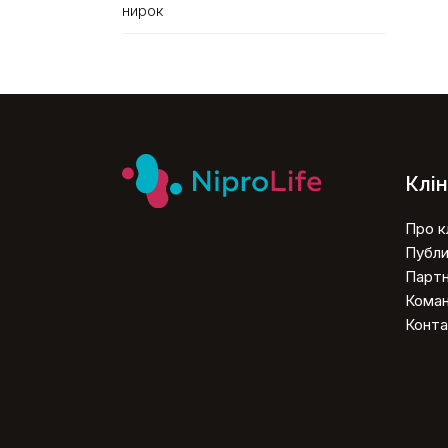
нирок
Клін
Про кл
Публи
Парт
Кома
Конта