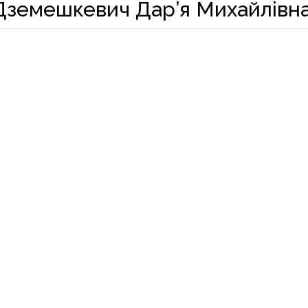
Дземешкевич Дар’я Михайлівн