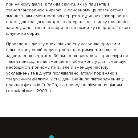
при нічному діалізі є таким самим, як і у пацієнтів з
трансплантованою ниркою. В основному це пояснюється
зменшенням смертності від серцево-судинних захворювань,
внаслідок кращого контролю артеріального тиску (навіть без
застосування ліків) та зворотнього розвитку гіпертрофії лівого
шлуночка серця.
Проведення діалізу вночі під час сну дозволяє приділити
більше часу своїй родині, роботі та отримувати більше
задоволення від життя. Збільшення тривалості процедури не
тільки призводить до зменшення обмежень у дієті, зменшує
необхідність прийому ліків, але й зменшує частоту
ускладнень та відчуття післядіалізної втоми порівняно з
традиційним діалізом. Всі ці дані знайшли підтвердження у
практиці фахівців EuReCa, які проводять лікування нічним
гемодіалізом з 2003 р.