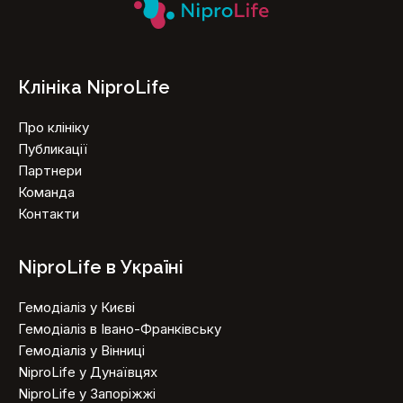
Клініка NiproLife
Про клініку
Публикації
Партнери
Команда
Контакти
NiproLife в Україні
Гемодіаліз у Києві
Гемодіаліз в Івано-Франківську
Гемодіаліз у Вінниці
NiproLife у Дунаївцях
NiproLife у Запоріжжі