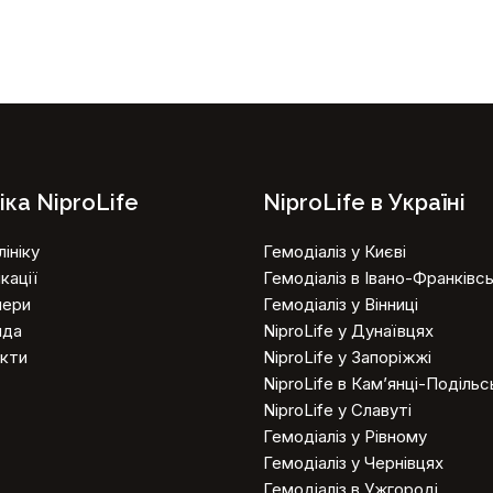
іка NiproLife
NiproLife в Україні
ініку
Гемодіаліз у Києві
кації
Гемодіаліз в Івано-Франківс
нери
Гемодіаліз у Вінниці
нда
NiproLife у Дунаївцях
кти
NiproLife у Запоріжжі
NiproLife в Кам’янці-Поділь
NiproLife у Славуті
Гемодіаліз у Рівному
Гемодіаліз у Чернівцях
Гемодіаліз в Ужгороді