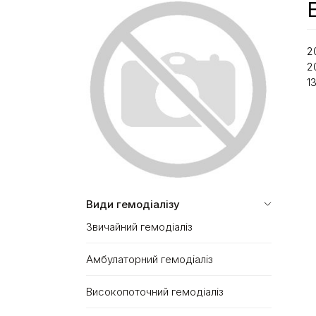
2
2
1
Види гемодіалізу
Звичайний гемодіаліз
Амбулаторний гемодіаліз
Високопоточний гемодіаліз