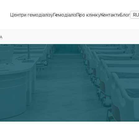
Центри гемодіалізу
Гемодіаліз
Про клініку
Контакти
Блог
R
НА