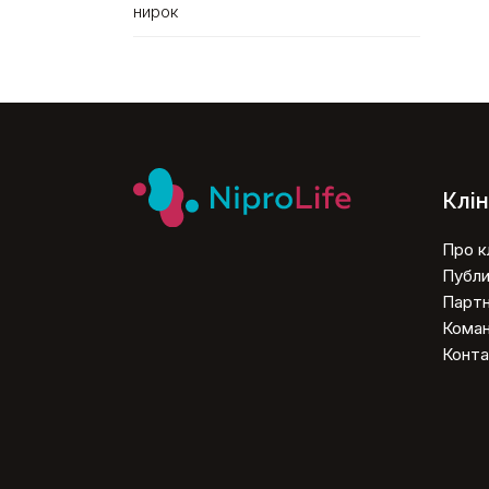
нирок
Клін
Про кл
Публи
Парт
Кома
Конта