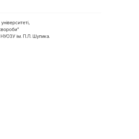
університеті,
 хвороби”
 НУОЗУ ім. П.Л. Шупика.