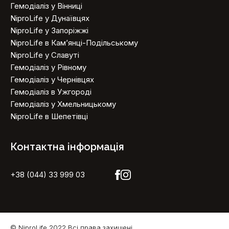
Гемодіаліз у Вінниці
NiproLife у Дунаївцях
NiproLife у Запоріжжі
NiproLife в Кам’янці-Подільському
NiproLife у Славуті
Гемодіаліз у Рівному
Гемодіаліз у Чернівцях
Гемодіаліз в Ужгороді
Гемодіаліз у Хмельницькому
NiproLife в Шепетівці
Контактна інформація
+38 (044) 33 999 03
© NiproLife 2022.Всі права захищені.