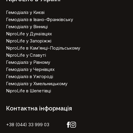
Гемодіаліз у Києві
Гемодіаліз в Івано-Франківську
Гемодіаліз у Вінниці
NiproLife у Дунаївцях
NiproLife у Запоріжжі
NiproLife в Кам’янці-Подільському
NiproLife у Славуті
Гемодіаліз у Рівному
Гемодіаліз у Чернівцях
Гемодіаліз в Ужгороді
Гемодіаліз у Хмельницькому
NiproLife в Шепетівці
Контактна інформація
+38 (044) 33 999 03